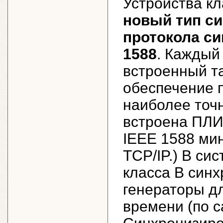
Устройства кл
новый тип си
протокола си
1588
. Каждый
встроенный т
обеспечение п
наиболее точ
встроена ПЛИ
IEEE 1588 ми
TCP/IP.) В си
класса B син
генераторы д
времени (по с