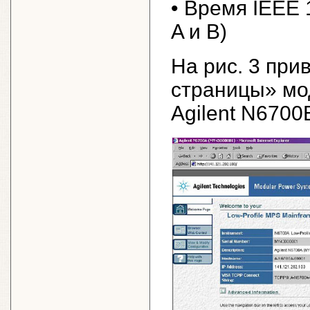
• Время IEEE 
A и B)
На рис. 3 пр
страницы» мо
Agilent N670