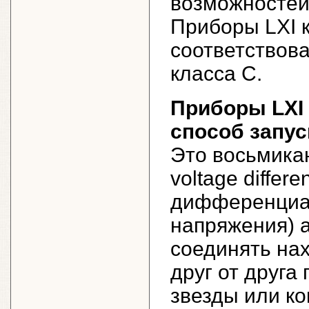
возможностей
Приборы LXI 
соответствова
класса С.
Приборы LXI
способ запус
Это восьмикан
voltage differ
дифференциал
напряжения) 
соединять на
друг от друга
звезды или ко