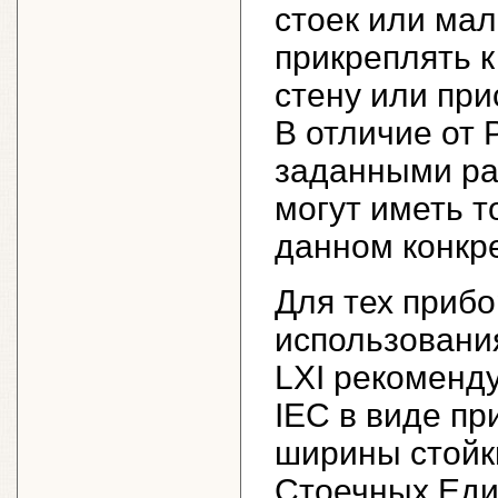
стоек или ма
прикреплять к
стену или при
В отличие от 
заданными ра
могут иметь т
данном конкр
Для тех приб
использования
LXI рекоменд
IEC в виде п
ширины стойки
Стоечных Еди