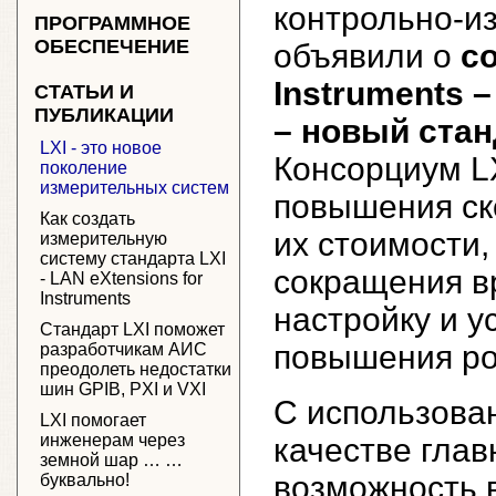
контрольно-и
ПРОГРАММНОЕ
ОБЕСПЕЧЕНИЕ
объявили о
со
Instruments 
СТАТЬИ И
ПУБЛИКАЦИИ
– новый ста
LXI - это новое
Консорциум LX
поколение
измерительных систем
повышения ск
Как создать
их стоимости,
измерительную
систему стандарта LXI
сокращения в
- LAN eXtensions for
Instruments
настройку и у
Стандарт LXI поможет
повышения ро
разработчикам АИС
преодолеть недостатки
шин GPIB, PXI и VXI
С использован
LXI помогает
инженерам через
качестве глав
земной шар … …
возможность 
буквально!