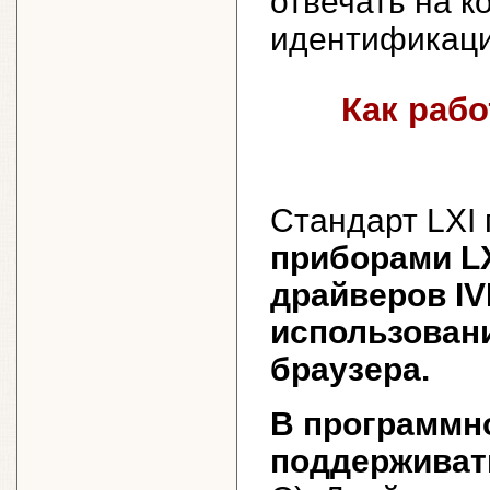
отвечать на к
идентификац
Как рабо
Стандарт LXI
приборами L
драйверов IV
использован
браузера.
В программн
поддерживат