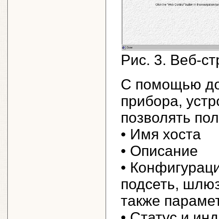
Рис. 3. Веб-с
С помощью до
прибора, устр
позволять по
• Имя хоста
• Описание
• Конфигураци
подсеть, шлю
также параме
• Статус и и