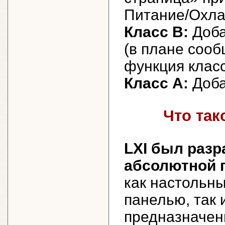
Питание/Охл
Класс B:
Доба
(в плане сооб
функция клас
Класс A:
Доба
Что так
LXI был разр
абсолютной 
как настольн
панелью, так 
предназначен