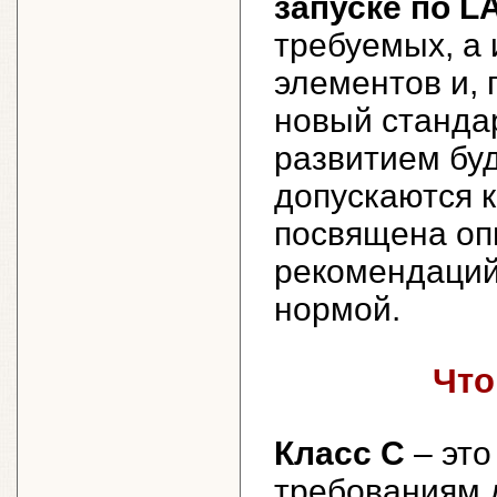
запуске по L
требуемых, а
элементов и, 
новый стандар
развитием бу
допускаются к
посвящена оп
рекомендаций
нормой.
Что
Класс C
– это
требованиям 