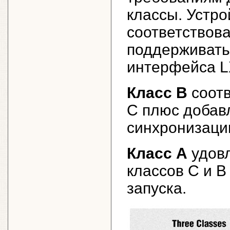
классы. Устр
соответствов
поддерживать 
интерфейса L
Класс B
соотв
C плюс добавл
синхронизаци
Класс A
удовл
классов C и B
запуска.