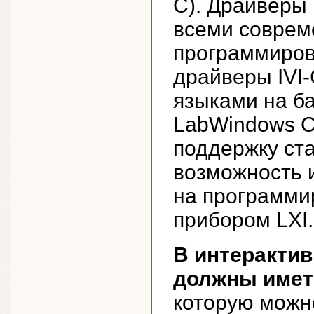
C). Драйверы 
всеми совре
программирова
драйверы IVI
языками на б
LabWindows C
поддержку ст
возможность 
на программи
прибором LXI.
В интеракти
должны имет
которую можн