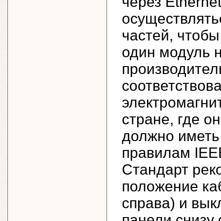
через Ethern
осуществлятьс
частей, чтоб
один модуль 
производител
соответствов
электромагни
стране, где о
должно иметь 
правилам IEEE
Стандарт рек
положение ка
справа) и вык
панели снизу 