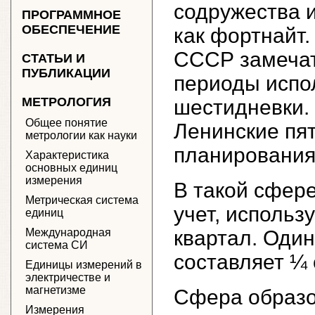
содружества 
ПРОГРАММНОЕ
ОБЕСПЕЧЕНИЕ
как фортнайт.
СССР замечат
СТАТЬИ И
ПУБЛИКАЦИИ
периоды испо
МЕТРОЛОГИЯ
шестидневки.
Общее понятие
Ленинские пя
метрологии как науки
планирования
Характеристика
основных единиц
измерения
В такой сфере
Метрическая система
учет, использ
единиц
Международная
квартал. Один
система СИ
составляет ¼ 
Единицы измерений в
электричестве и
магнетизме
Сфера образо
Измерения