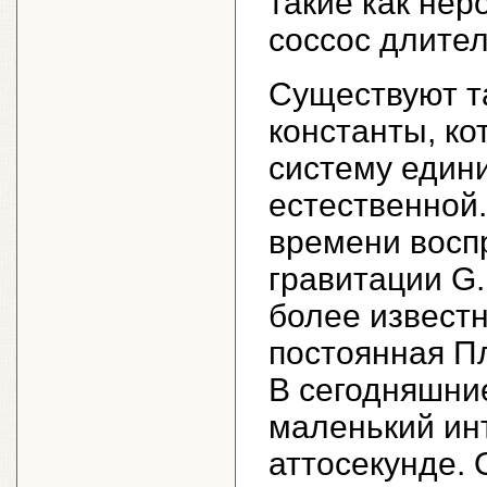
такие как нер
соссос длител
Существуют 
константы, ко
систему един
естественной
времени восп
гравитации
G
более известн
постоянная Пл
В сегодняшни
маленький ин
аттосекунде. 