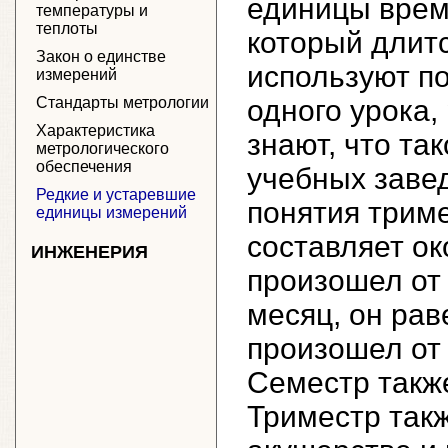
единицы врем
температуры и
теплоты
который длит
Закон о единстве
используют по
измерений
Стандарты метрологии
одного урока,
Характеристика
знают, что та
метрологического
обеспечения
учебных заве
Редкие и устаревшие
понятия триме
единицы измерений
составляет ок
ИНЖЕНЕРИЯ
произошел от
месяц, он рав
произошел от
Семестр также
Триместр так