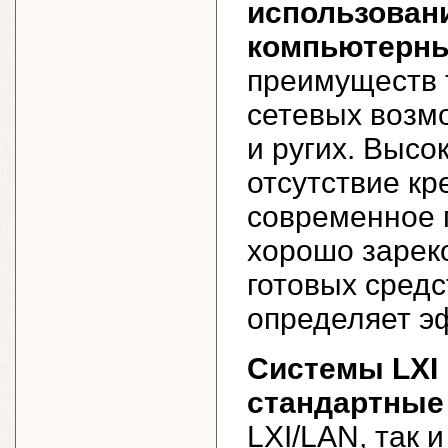
использован
компьютерны
преимуществ т
сетевых возмо
и ругих. Высо
отсутствие кр
современное 
хорошо зарек
готовых средс
определяет э
Системы LXI
стандартные
LXI/LAN, так и