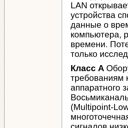
LAN открывает
устройства с
данные о вре
компьютера, 
времени. Пот
только исслед
Класс A
Обор
требованиям 
аппаратного з
Восьмиканаль
(Multipoint-Low
многоточечна
сигналов низк